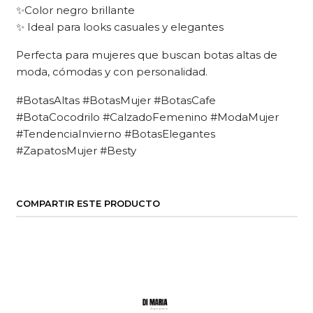
✨Color negro brillante
✨ Ideal para looks casuales y elegantes
Perfecta para mujeres que buscan botas altas de
moda, cómodas y con personalidad.
#BotasAltas #BotasMujer #BotasCafe
#BotaCocodrilo #CalzadoFemenino #ModaMujer
#TendenciaInvierno #BotasElegantes
#ZapatosMujer #Besty
COMPARTIR ESTE PRODUCTO